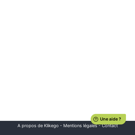
A propos de Klikego
-
Mentions légales
-
Contact