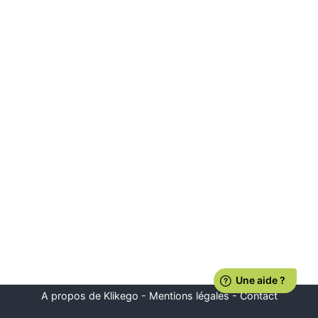
A propos de Klikego
-
Mentions légales
-
Contact