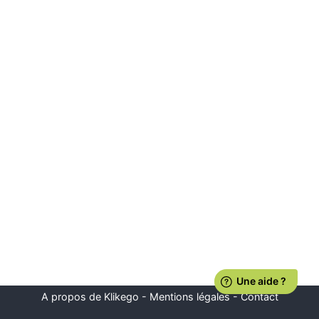
A propos de Klikego
-
Mentions légales
-
Contact