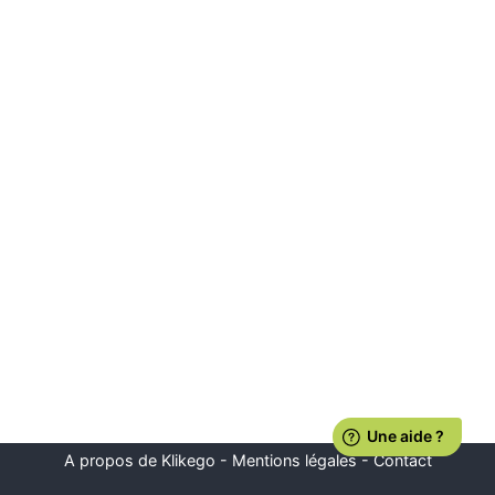
A propos de Klikego
-
Mentions légales
-
Contact