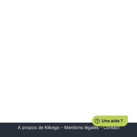
A propos de Klikego
-
Mentions légales
-
Contact