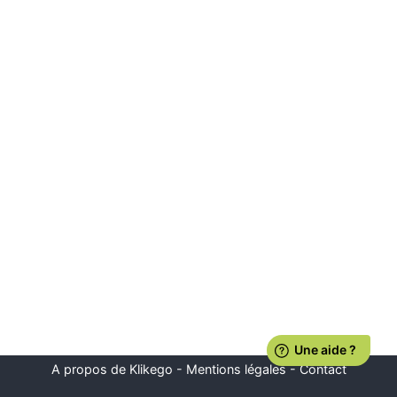
A propos de Klikego
-
Mentions légales
-
Contact