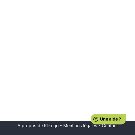
A propos de Klikego
-
Mentions légales
-
Contact