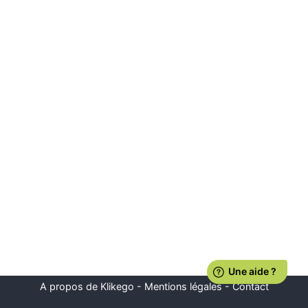
A propos de Klikego
-
Mentions légales
-
Contact