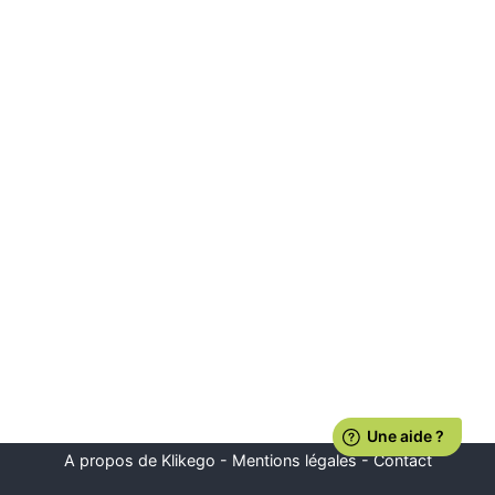
A propos de Klikego
-
Mentions légales
-
Contact