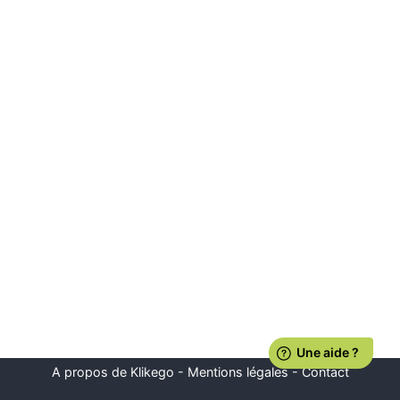
A propos de Klikego
-
Mentions légales
-
Contact