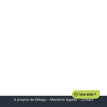
A propos de Klikego
-
Mentions légales
-
Contact