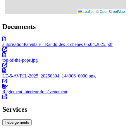
Documents
autorisationParentale---Rando-des-3-chenes-05.04.2025.pdf
top-of-the-pops.jpg
LE-5-AVRIL-2025_20250304_144906_0000.png
Règlement intérieur de l'évènement
Services
Hébergements