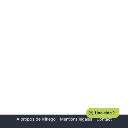
A propos de Klikego
-
Mentions légales
-
Contact