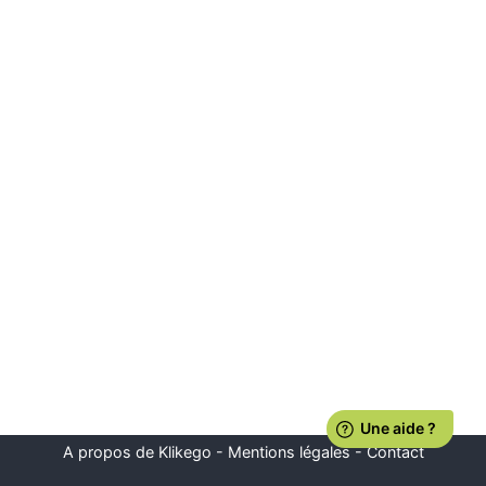
A propos de Klikego
-
Mentions légales
-
Contact