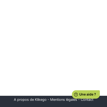
A propos de Klikego
-
Mentions légales
-
Contact