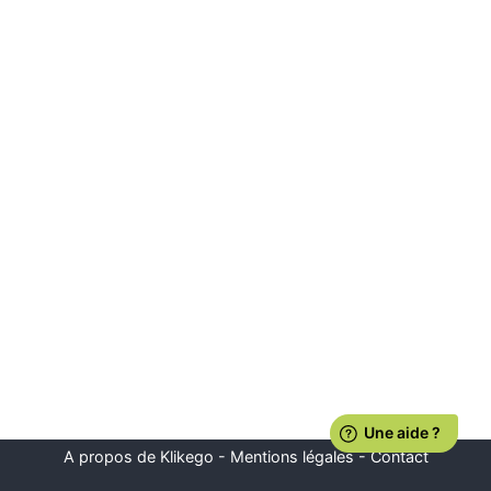
A propos de Klikego
-
Mentions légales
-
Contact