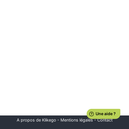
A propos de Klikego
-
Mentions légales
-
Contact