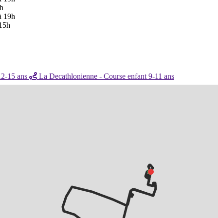
h
à 19h
15h
12-15 ans
La Decathlonienne - Course enfant 9-11 ans