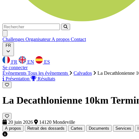
Rechercher
Rechercher
Ouvrir menu
Challenges
Organisateur
A propos
Contact
FR
FR
EN
ES
Se connecter
Évènements
Tous les évènements
Calvados
La Decathlonienne 
Présentation
Résultats
La Decathlonienne 10km
Termi
20 juin 2026
14120 Mondeville
A propos
Retrait des dossards
Cartes
Documents
Services