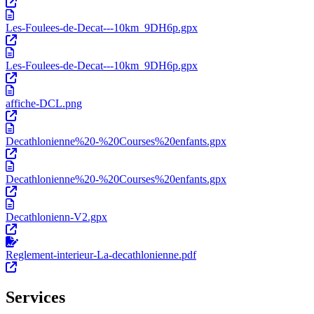
Les-Foulees-de-Decat---10km_9DH6p.gpx
Les-Foulees-de-Decat---10km_9DH6p.gpx
affiche-DCL.png
Decathlonienne%20-%20Courses%20enfants.gpx
Decathlonienne%20-%20Courses%20enfants.gpx
Decathlonienn-V2.gpx
Reglement-interieur-La-decathlonienne.pdf
Services