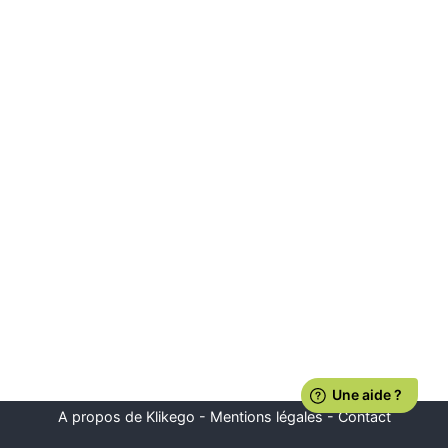
A propos de Klikego
-
Mentions légales
-
Contact