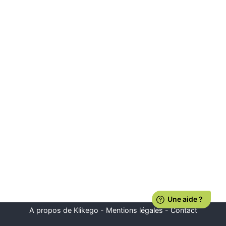
A propos de Klikego
-
Mentions légales
-
Contact