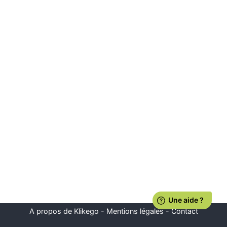
A propos de Klikego
-
Mentions légales
-
Contact