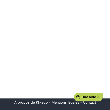
A propos de Klikego
-
Mentions légales
-
Contact