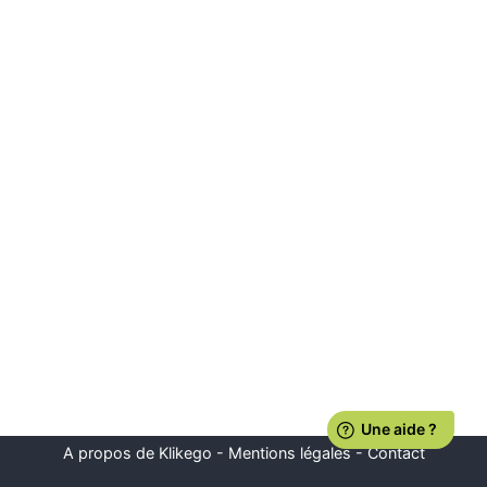
A propos de Klikego
-
Mentions légales
-
Contact