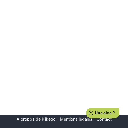
A propos de Klikego
-
Mentions légales
-
Contact