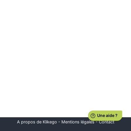
A propos de Klikego
-
Mentions légales
-
Contact