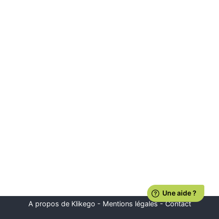
A propos de Klikego
-
Mentions légales
-
Contact