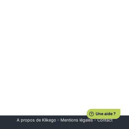
A propos de Klikego
-
Mentions légales
-
Contact