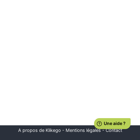
A propos de Klikego
-
Mentions légales
-
Contact