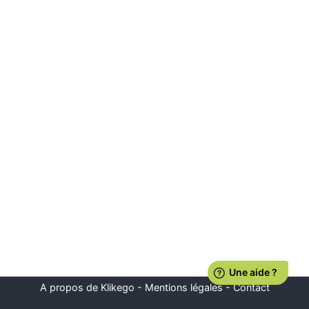
A propos de Klikego
-
Mentions légales
-
Contact