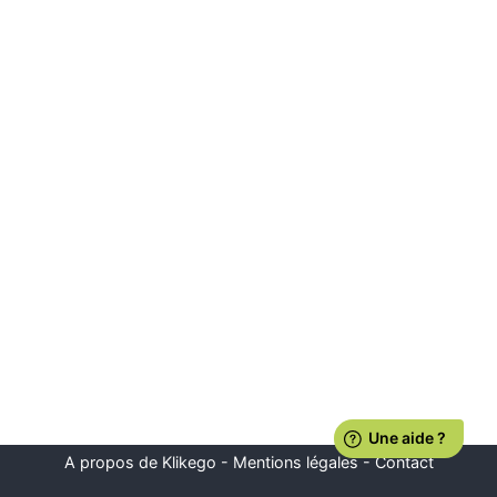
A propos de Klikego
-
Mentions légales
-
Contact