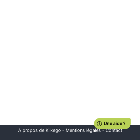
A propos de Klikego
-
Mentions légales
-
Contact