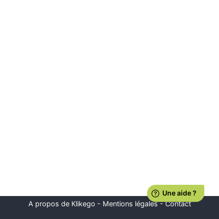
A propos de Klikego
-
Mentions légales
-
Contact