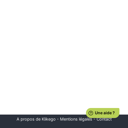
A propos de Klikego
-
Mentions légales
-
Contact