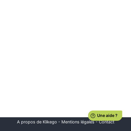
A propos de Klikego
-
Mentions légales
-
Contact