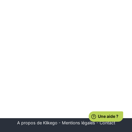
A propos de Klikego
-
Mentions légales
-
Contact