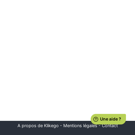
A propos de Klikego
-
Mentions légales
-
Contact