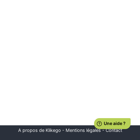
A propos de Klikego
-
Mentions légales
-
Contact