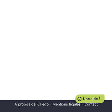
A propos de Klikego
-
Mentions légales
-
Contact