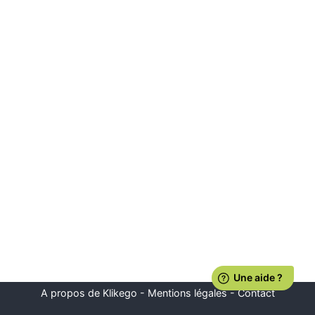
A propos de Klikego
-
Mentions légales
-
Contact