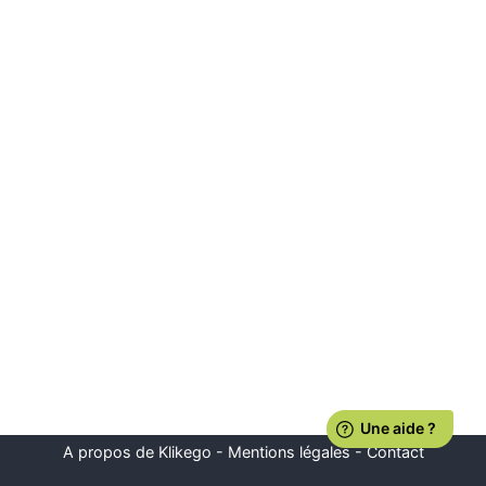
A propos de Klikego
-
Mentions légales
-
Contact