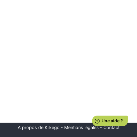
A propos de Klikego
-
Mentions légales
-
Contact