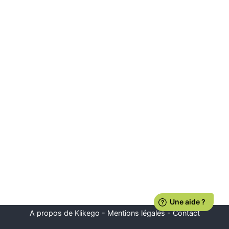
A propos de Klikego
-
Mentions légales
-
Contact