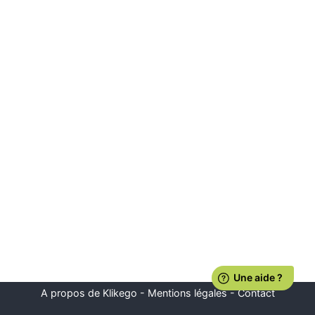
A propos de Klikego
-
Mentions légales
-
Contact