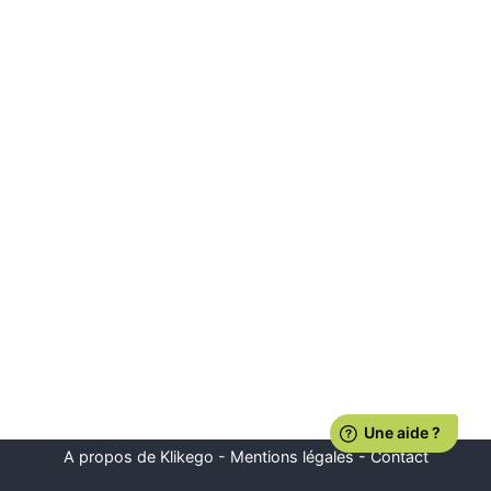
A propos de Klikego
-
Mentions légales
-
Contact