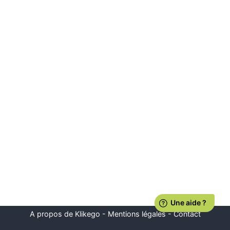
A propos de Klikego
-
Mentions légales
-
Contact