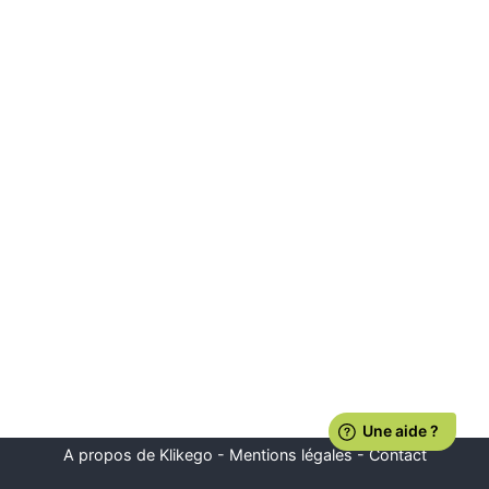
A propos de Klikego
-
Mentions légales
-
Contact