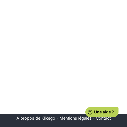
A propos de Klikego
-
Mentions légales
-
Contact