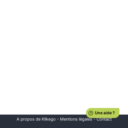
A propos de Klikego
-
Mentions légales
-
Contact