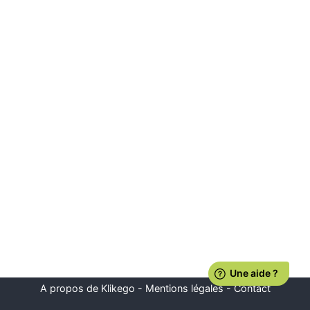
A propos de Klikego
-
Mentions légales
-
Contact