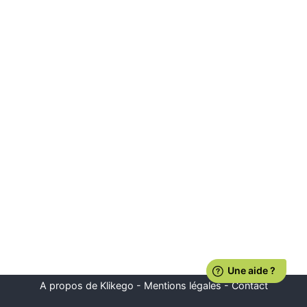
A propos de Klikego
-
Mentions légales
-
Contact